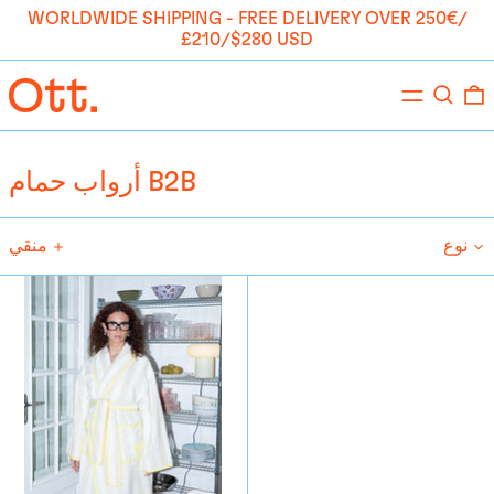
WORLDWIDE SHIPPING - FREE DELIVERY OVER 250€/
£210/$280 USD
يبحث
قائمة
طعام
أرواب حمام B2B
نوع
منقي
رداء
الحمام
-
شارلوت