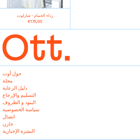
آيسلندا (ISK kr)
أذربيجان (EUR €)
رداء الحمام - شارلوت
€175,00
أرمينيا (EUR €)
أروبا (AWG ƒ)
أستراليا (AUD $)
أفغانستان (EUR €)
ألبانيا (ALL L)
ألمانيا (EUR €)
حول أوت
أنتيغوا وبربودا (XCD $)
مجلة
دليل الرعاية
أندورا (EUR €)
التسليم والإرجاع
أنغولا (EUR €)
البنود و الظروف
سياسة الخصوصية
أنغويلا (XCD $)
اتصال
أورغواي (UYU $U)
خازن
أوزبكستان (EUR €)
النشرة الإخبارية
أوغندا (EUR €)