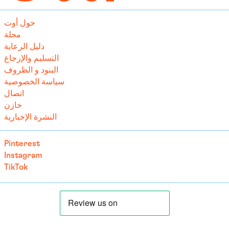
التشيك (CZK Kč)
الجبل الأسود (EUR €)
حول أوت
الجزائر (DZD د.ج)
مجلة
دليل الرعاية
الدانمرك (DKK kr.)
التسليم والإرجاع
الرأس الأخضر (CVE $)
البنود و الظروف
السلفادور (USD $)
سياسة الخصوصية
اتصال
السنغال (EUR €)
خازن
السودان (EUR €)
النشرة الإخبارية
السويد (SEK kr)
Pinterest
الصحراء الغربية (EUR €)
Instagram
الصومال (EUR €)
TikTok
الصين (EUR €)
العراق (EUR €)
الغابون (EUR €)
الفاتيكان (EUR €)