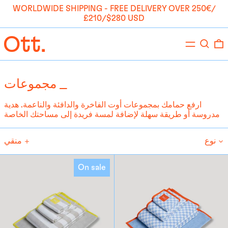
WORLDWIDE SHIPPING - FREE DELIVERY OVER 250€/
£210/$280 USD
يبحث
قائمة
طعام
مجموعات _
ارفع حمامك بمجموعات أوت الفاخرة والدافئة والناعمة. هدية
مدروسة أو طريقة سهلة لإضافة لمسة فريدة إلى مساحتك الخاصة
نوع
منقي
مجموعة
مجموعة
On sale
العناية
الرعاية
الذاتية
الذاتية
-
-
آنا
شارلوت