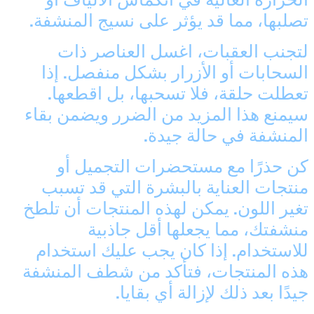
الحرارة العالية في انكماش الألياف أو
أروبا (AWG ƒ)
تصلبها، مما قد يؤثر على نسيج المنشفة.
أستراليا (AUD $)
أفغانستان (EUR €)
لتجنب العقبات، اغسل العناصر ذات
ألبانيا (ALL L)
السحابات أو الأزرار بشكل منفصل. إذا
ألمانيا (EUR €)
تعطلت حلقة، فلا تسحبها، بل اقطعها.
سيمنع هذا المزيد من الضرر ويضمن بقاء
أنتيغوا وبربودا (XCD $)
المنشفة في حالة جيدة.
أندورا (EUR €)
أنغولا (EUR €)
كن حذرًا مع مستحضرات التجميل أو
أنغويلا (XCD $)
منتجات العناية بالبشرة التي قد تسبب
أورغواي (UYU $U)
تغير اللون. يمكن لهذه المنتجات أن تلطخ
أوزبكستان (EUR €)
منشفتك، مما يجعلها أقل جاذبية
أوغندا (EUR €)
للاستخدام. إذا كان يجب عليك استخدام
أوكرانيا (EUR €)
هذه المنتجات، فتأكد من شطف المنشفة
أيرلندا (EUR €)
جيدًا بعد ذلك لإزالة أي بقايا.
إثيوبيا (ETB Br)