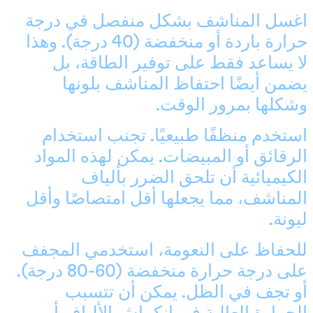
اغسل المناشف بشكل منفصل في درجة
حرارة باردة أو منخفضة (40 درجة). وهذا
لا يساعد فقط على توفير الطاقة، بل
يضمن أيضًا احتفاظ المناشف بلونها
وشكلها بمرور الوقت.
استخدم منظفًا طبيعيًا. تجنب استخدام
الرقائق أو المبيضات. يمكن لهذه المواد
الكيميائية أن تلحق الضرر بألياف
المناشف، مما يجعلها أقل امتصاصًا وأقل
ليونة.
للحفاظ على النعومة، استخدمي المجفف
آيسلندا (ISK kr)
على درجة حرارة منخفضة (60-80 درجة).
أذربيجان (EUR €)
أو تجف في الظل. يمكن أن تتسبب
أرمينيا (EUR €)