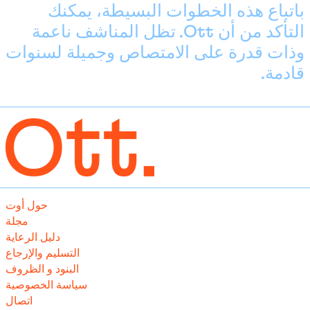
باتباع هذه الخطوات البسيطة، يمكنك
إريتريا (EUR €)
التأكد من أن Ott. تظل المناشف ناعمة
إسبانيا (EUR €)
وذات قدرة على الامتصاص وجميلة لسنوات
إستونيا (EUR €)
قادمة.
إسرائيل (ILS ₪)
إسواتيني (EUR €)
إندونيسيا (IDR Rp)
إيطاليا (EUR €)
الأراضي الفلسطينية (ILS
₪)
الأرجنتين (EUR €)
حول أوت
الأردن (EUR €)
مجلة
دليل الرعاية
الإقليم البريطاني في
المحيط الهندي (USD $)
التسليم والإرجاع
البنود و الظروف
الإكوادور (USD $)
سياسة الخصوصية
الإمارات العربية المتحدة
اتصال
(AED د.إ)